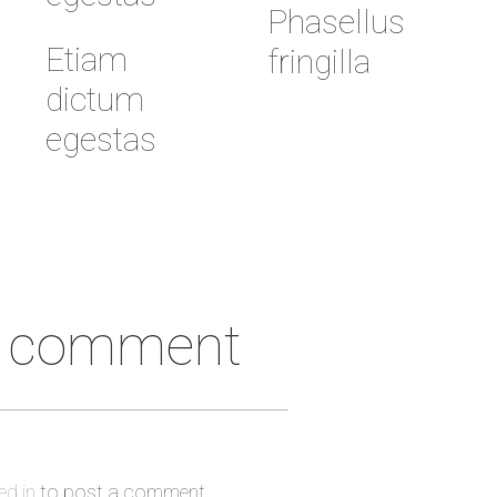
Phasellus
Etiam
fringilla
dictum
egestas
a comment
d in
to post a comment.