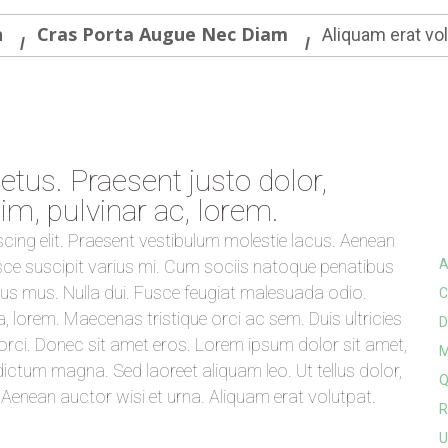
n
Cras Porta Augue Nec Diam
Aliquam erat vo
tus. Praesent justo dolor,
sim, pulvinar ac, lorem.
cing elit. Praesent vestibulum molestie lacus. Aenean
ce suscipit varius mi. Cum sociis natoque penatibus
A
lus mus. Nulla dui. Fusce feugiat malesuada odio.
C
, lorem. Maecenas tristique orci ac sem. Duis ultricies
D
i. Donec sit amet eros. Lorem ipsum dolor sit amet,
M
ictum magna. Sed laoreet aliquam leo. Ut tellus dolor,
Q
t. Aenean auctor wisi et urna. Aliquam erat volutpat.
R
U