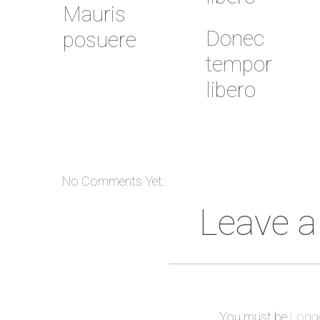
Mauris
Donec
posuere
tempor
libero
No Comments Yet.
Leave 
You must be
Logge