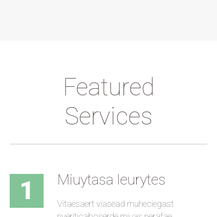
Featured
Services
Miuytasa leurytes
1
Vitaesaert viasead muheciegast
nveriticaboserde miuas nerafae