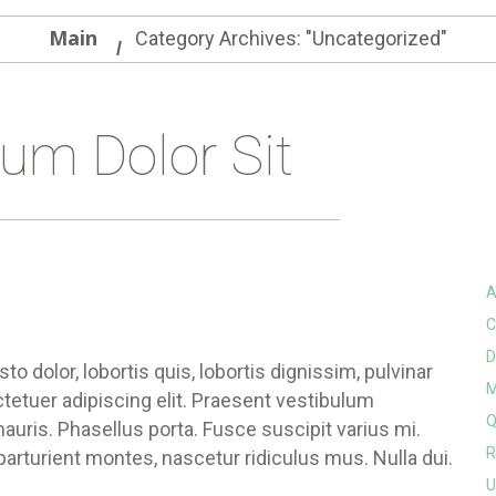
Main
Category Archives: "Uncategorized"
um Dolor Sit
A
C
D
 dolor, lobortis quis, lobortis dignissim, pulvinar
M
tetuer adipiscing elit. Praesent vestibulum
Q
ris. Phasellus porta. Fusce suscipit varius mi.
R
rturient montes, nascetur ridiculus mus. Nulla dui.
U