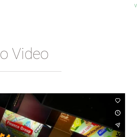
V
o Video