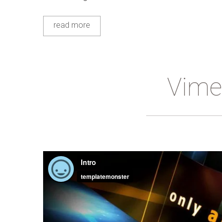
read more
Vime