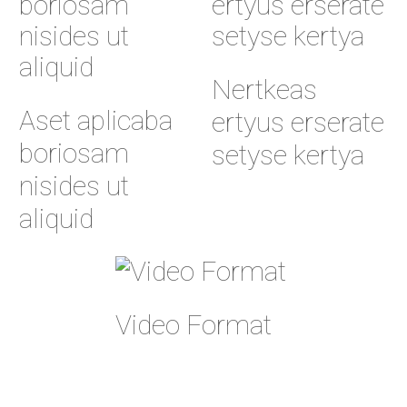
Nertkeas
Aset aplicaba
ertyus erserate
boriosam
setyse kertya
nisides ut
aliquid
Video Format